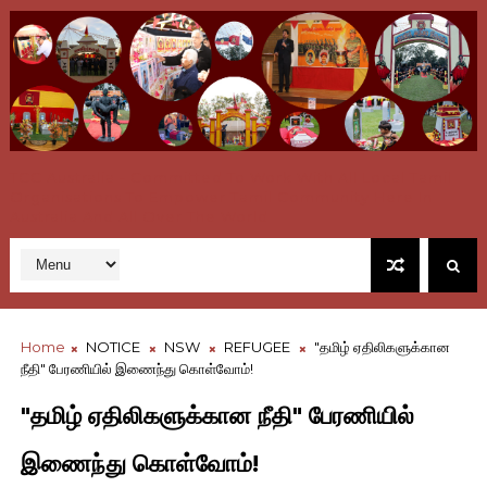
TCC Australia - Committed To Work With All Local Tamil
Organisations To Empower Tamil Community Here In
Australia And All Over The World
Home
NOTICE
NSW
REFUGEE
"தமிழ் ஏதிலிகளுக்கான
நீதி" பேரணியில் இணைந்து கொள்வோம்!
"தமிழ் ஏதிலிகளுக்கான நீதி" பேரணியில்
இணைந்து கொள்வோம்!