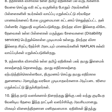
8. தற்காலிக விசாவில் உள்ள தமிழ் ஏதிலிகள் பல வருடங்களாக 
வேலை செய்து வரி கட்டி வருகின்ற போதும் அவர்களின் 
பிள்ளைகளின் உயர்கல்வி வாய்ப்பு மறுக்கப்பட்டு சர்வதேச 
மாணவர்களைப் போல முழுமையான கட்டணம் செலுத்தப்பட்ட தன் 
பின்னரே அனுமதி வழங்கப்படுகிறது. நிரந்தர விசா இல்லாத விசேட 
தேவைகள் உள்ள பிள்ளைகள் மருத்துவ சேவைகளை (Disability 
services) பெற்றுக்கொள்ள முடியாமல் உள்ளது. நிரந்தர விசா 
இல்லாத சிறப்பு தேர்ச்சி அடையும் மாணவர்களின் NAPLAN கல்வி 
வாய்ப்புக்கள் மறுக்கப்படுகின்றது.
9. தற்காலிக விசாவில் உள்ள தமிழ் ஏதிலிகள் பலர் தமது இளமைக் 
காலத்தைத் தொலைத்து,  தமது எதிர்காலத்தை 
ஏற்படுத்திக்கொள்ளவோ, திருமணம் செய்து தமது எதிர்கால 
துணையை அழைத்து வரவோ முடியாதவர்களாக அடிப்படை உரிமை 
மறுக்கப்பட்டு இருக்கிறார்கள்.
10. இந்த நாடு வளங்களால் நிறைந்தது இங்கு பலர் வந்து குடியேற 
வேண்டிய தேவை இந்த நாட்டின் வளர்ச்சிக்கு அவசியமானது. 
மிகவும் வினைத்திறனான மனிதவளமாக  ஏதிலிகள் இருந்து 