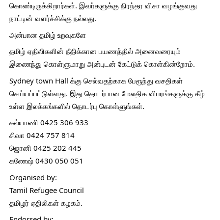
கொண்டிருக்கிறார்கள். இவர்களுக்கு நிரந்தர விசா வழங்குவது 
நாட்டின் வளர்ச்சிக்கு நல்லது.
அன்பான தமிழ் உறவுகளே
தமிழ் ஏதிலிகளின் நீதிக்கான பயணத்தில் அனைவரையும் 
இணைந்து கொள்ளுமாறு அன்புடன் கேட்டுக் கொள்கின்றோம்.
Sydney town Hall க்கு செல்வதற்காக பேரூந்து வசதிகள் 
செய்யப்பட்டுள்ளது. இது தொடர்பான மேலதிக விபரங்களுக்கு கீழ் 
உள்ள இலக்கங்களில் தொடர்பு கொள்ளுங்கள். 
கல்யாணி 0425 306 933
சிவா 0424 757 814
ஜொனி 0425 202 445
கணேஷ் 0430 050 051
Organised by:
Tamil Refugee Council 
தமிழர் ஏதிலிகள் கழகம்.
Endorsed by: