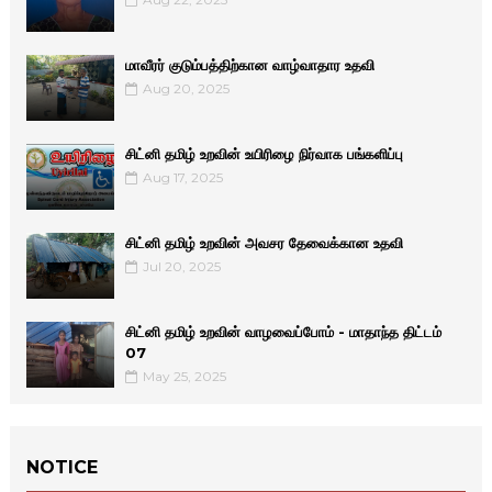
மாவீரர் குடும்பத்திற்கான வாழ்வாதார உதவி
Aug 20, 2025
சிட்னி தமிழ் உறவின் உயிரிழை நிர்வாக பங்களிப்பு
Aug 17, 2025
சிட்னி தமிழ் உறவின் அவசர தேவைக்கான உதவி
Jul 20, 2025
சிட்னி தமிழ் உறவின் வாழவைப்போம் - மாதாந்த திட்டம்
07
May 25, 2025
NOTICE