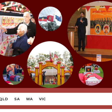
ork With All Local Tamil Organisations To Empower Tamil Co
QLD
SA
WA
VIC