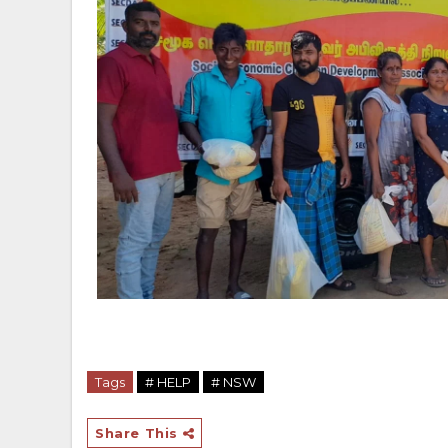
Tags
# HELP
# NSW
Share This