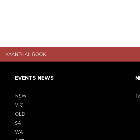
KAANTHAL BOOK
EVENTS NEWS
N
NSW
Ta
VIC
QLD
SA
WA