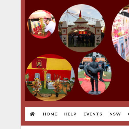
TCC Australia - Committed To W
HOME
HELP
EVENTS
NSW