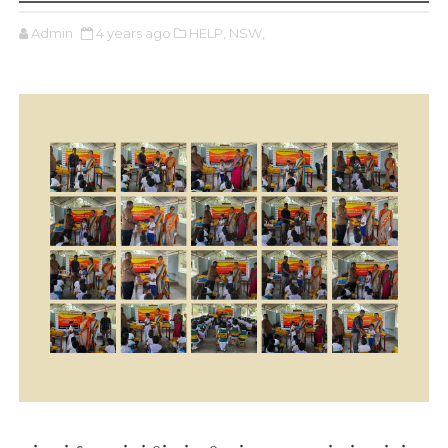
Admin
4 years ago
HELP,
NSW,