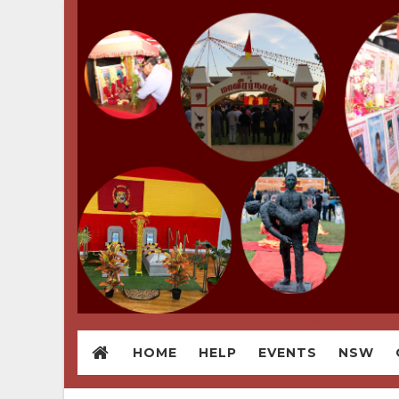
TCC Australia - Committed To W
HOME
HELP
EVENTS
NSW