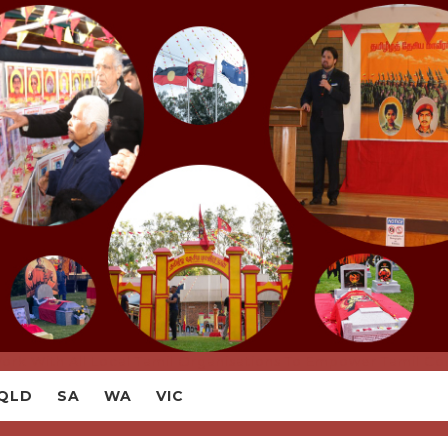
ork With All Local Tamil Organisations To Empower Tamil Co
QLD
SA
WA
VIC