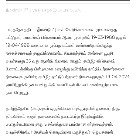
Admin
3 years ago
EVENTS,
SA,
பாரததேசத்திடம் இரண்டு அம்சக் கோரிக்கைகளை முன்வைத்து
மட்டுநகர் மாமாங்கப் பிள்ளையார் ஆலய முன்றலில் 19-03-1988 முதல்
19-04-1988 வரையான முப்பதுநாட்கள் உண்ணாநோன்பிருந்து
ஈகைச்சாவைத் தழுவிக்கொண்ட தியாகத்தாய் அன்னை பூபதி
அவர்களது 35-வது ஆண்டு நினைவு நாளும், தமிழீழ விடுதலைப்
போராட்டத்திற்கு பின்புலமாக உழைத்து உயிர்நீத்த நாட்டுப்பற்றாளர்களை
நினைவுகூருகின்ற தமிழீழ நாட்டுப்பற்றாளர் நினைவுநாளும் 19-04-2023
ஞாயிற்றுக்கிழமையன்று அடேலையிட்டில் மிகவம் உணர்வுபூர்வமாக
நடைபெற்றது.
தமிழ்த்தேசிய நிகழ்வுகள் ஒருங்கிணைப்புக்குழுவின் தலைவர் திரு.
தர்மலிங்கம் கஜன் தலைமையில் நடைபெற்ற இந்நிகழ்வில்,
பொதுச்சுடரினை திரு. செல்லத்துரை பரம்சோதி ஏற்றிவைத்தார்.
அவுஸ்திரேலியா தேசியக் கொடியினை மருத்துவர். ஜெயசகரன்