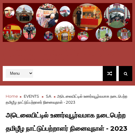
TCC Australia - Committed To Work With All Local Tamil
Organisations To Empower Tamil Community Here In
Australia And All Over The World
Home
EVENTS
SA
அடெலையிட்டில் உணர்வுபூர்வமாக நடைபெற்ற
தமிழீழ நாட்டுப்பற்றாளர் நினைவுநாள் - 2023
அடெலையிட்டில் உணர்வுபூர்வமாக நடைபெற்ற
தமிழீழ நாட்டுப்பற்றாளர் நினைவுநாள் - 2023