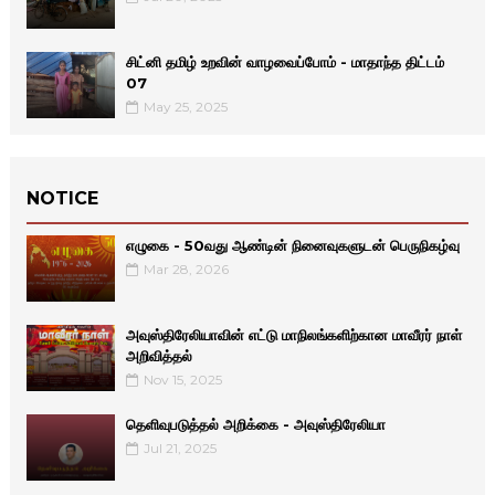
சிட்னி தமிழ் உறவின் வாழவைப்போம் - மாதாந்த திட்டம்
07
May 25, 2025
NOTICE
எழுகை - 50வது ஆண்டின் நினைவுகளுடன் பெருநிகழ்வு
Mar 28, 2026
அவுஸ்திரேலியாவின் எட்டு மாநிலங்களிற்கான மாவீரர் நாள்
அறிவித்தல்
Nov 15, 2025
தெளிவுபடுத்தல் அறிக்கை - அவுஸ்திரேலியா
Jul 21, 2025