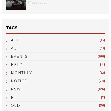
Sept 21, 2017
TAGS
ACT
(13)
AU
(31)
EVENTS
(166)
HELP
(84)
MONTHLY
(12)
NOTICE
(28)
NSW
(126)
NT
(2)
QLD
(36)