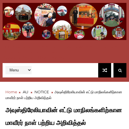
TCC Australia - Committed To Work With All Local Tamil
Organisations To Empower Tamil Community Here In
Australia And All Over The World
Home
AU
NOTICE
அவுஸ்திரேலியாவின் எட்டு மாநிலங்களிற்கான
மாவீரர் நாள் பற்றிய அறிவித்தல்
அவுஸ்திரேலியாவின் எட்டு மாநிலங்களிற்கான
மாவீரர் நாள் பற்றிய அறிவித்தல்