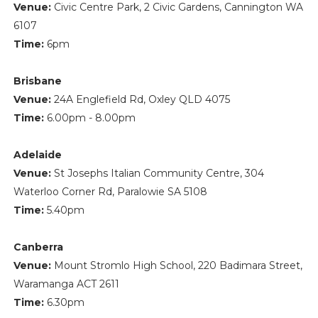
Venue:
Civic Centre Park, 2 Civic Gardens, Cannington WA
6107
Time:
6pm
Brisbane
Venue:
24A Englefield Rd, Oxley QLD 4075
Time:
6.00pm - 8.00pm
Adelaide
Venue:
St Josephs Italian Community Centre, 304
Waterloo Corner Rd, Paralowie SA 5108
Time:
5.40pm
Canberra
Venue:
Mount Stromlo High School,
220 Badimara Street,
Waramanga ACT 2611
Time:
6.30pm