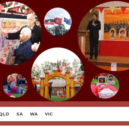
ork With All Local Tamil Organisations To Empower Tamil Co
QLD
SA
WA
VIC