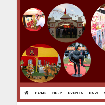
TCC Australia - Committed To W
HOME
HELP
EVENTS
NSW