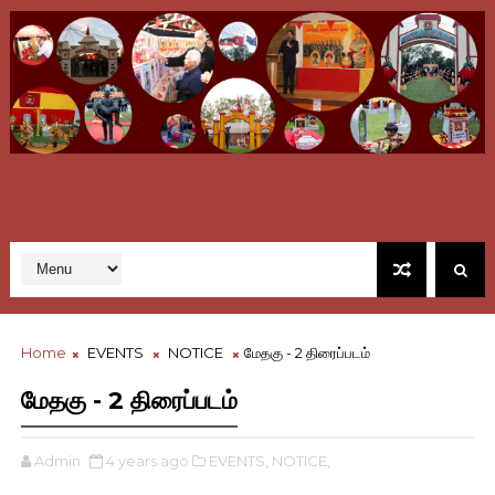
TCC Australia - Committed To Work With All Local Tamil
Organisations To Empower Tamil Community Here In
Australia And All Over The World
Home
EVENTS
NOTICE
மேதகு - 2 திரைப்படம்
மேதகு - 2 திரைப்படம்
Admin
4 years ago
EVENTS,
NOTICE,