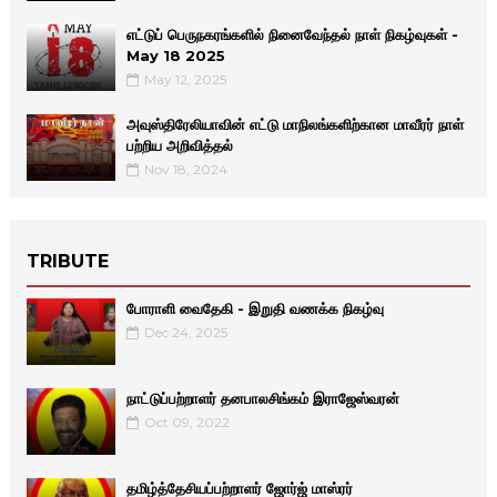
எட்டுப் பெருநகரங்களில் நினைவேந்தல் நாள் நிகழ்வுகள் -
May 18 2025
May 12, 2025
அவுஸ்திரேலியாவின் எட்டு மாநிலங்களிற்கான மாவீரர் நாள்
பற்றிய அறிவித்தல்
Nov 18, 2024
TRIBUTE
போராளி வைதேகி - இறுதி வணக்க நிகழ்வு
Dec 24, 2025
நாட்டுப்பற்றாளர் தனபாலசிங்கம் இராஜேஸ்வரன்
Oct 09, 2022
தமிழ்த்தேசியப்பற்றாளர் ஜோர்ஜ் மாஸ்ரர்