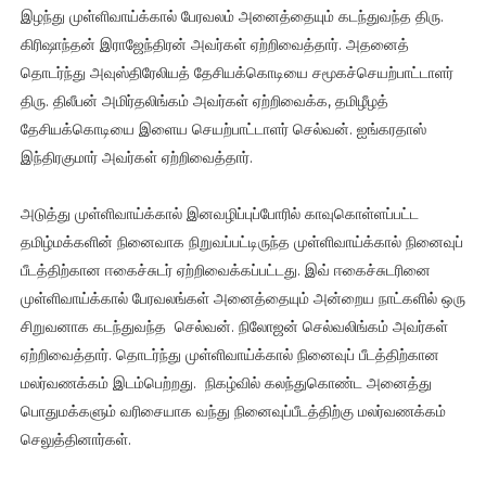
இழந்து முள்ளிவாய்க்கால் பேரவலம் அனைத்தையும் கடந்துவந்த திரு.
கிரிஷாந்தன் இராஜேந்திரன் அவர்கள் ஏற்றிவைத்தார். அதனைத்
தொடர்ந்து அவுஸ்திரேலியத் தேசியக்கொடியை சமூகச்செயற்பாட்டாளர்
திரு. திலீபன் அமிர்தலிங்கம் அவர்கள் ஏற்றிவைக்க, தமிழீழத்
தேசியக்கொடியை இளைய செயற்பாட்டாளர் செல்வன். ஐங்கரதாஸ்
இந்திரகுமார் அவர்கள் ஏற்றிவைத்தார்.
அடுத்து முள்ளிவாய்க்கால் இனவழிப்புப்போரில் காவுகொள்ளப்பட்ட
தமிழ்மக்களின் நினைவாக நிறுவப்பட்டிருந்த முள்ளிவாய்க்கால் நினைவுப்
பீடத்திற்கான ஈகைச்சுடர் ஏற்றிவைக்கப்பட்டது. இவ் ஈகைச்சுடரினை
முள்ளிவாய்க்கால் பேரவலங்கள் அனைத்தையும் அன்றைய நாட்களில் ஒரு
சிறுவனாக கடந்துவந்த செல்வன். நிலோஜன் செல்வலிங்கம் அவர்கள்
ஏற்றிவைத்தார். தொடர்ந்து முள்ளிவாய்க்கால் நினைவுப் பீடத்திற்கான
மலர்வணக்கம் இடம்பெற்றது. நிகழ்வில் கலந்துகொண்ட அனைத்து
பொதுமக்களும் வரிசையாக வந்து நினைவுப்பீடத்திற்கு மலர்வணக்கம்
செலுத்தினார்கள்.