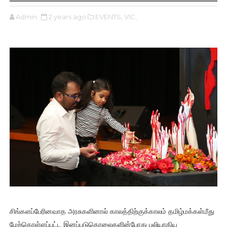
Admin
2 years ago
EVENTS,
VIC,
சிங்களப்பேரினவாத அரசுகளினால் காலத்திற்குக்காலம் தமிழ்மக்கள்மீது
மேற்கொள்ளப்பட்ட இனப்படுகொலைகளின்போது பலியாகிய