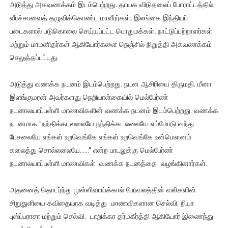
அடுத்து அகவணக்கம் இடம்பெற்றது. தாயக விடுதலைப் போராட்டத்தில்
வீரச்சாவைத் தழுவிக்கொண்ட மாவீரர்கள், இலங்கை இந்தியப்
படைகளால் படுகொலை செய்யப்பட்ட பொதுமக்கள், நாட்டுப்பற்றாளர்கள்
மற்றும் மாமனிதர்கள் ஆகியோர்களை நெஞ்சில் நிறுத்தி அகவணக்கம்
செலுத்தப்பட்டது.
அடுத்து வணக்க நடனம் இடம்பெற்றது. நடன ஆசிரியை திருமதி. மீனா
இளங்குமரன் அவர்களது நெறியாள்கையில் மெல்பேர்ண்
நடனாலயாப்பள்ளி மாணவிகளின் வணக்க நடனம் இடம்பெற்றது. வணக்க
நடனமாக "நந்திக்கடலலையே நந்திக்கடலலையே எம்மோடு வந்து
பேசலையே எங்கள் உறவெங்கே எங்கள் உறவெங்கே உன்மெளனம்
கலைத்து சொல்லலையே......" என்ற பாடலுக்கு மெல்பேர்ண்
நடனாலயாப்பள்ளி மாணவிகள் வணக்க நடனத்தை வழங்கினார்கள்.
அதனைத் தொடர்ந்து முள்ளிவாய்க்கால் பேரவலத்தின் வலிகளின்
சிறுதுளியை கவிதையாக வடித்து மாணவிகளான செல்வி. றியா
புஸ்ப்பராசா மற்றும் செல்வி. டாறிக்கா தர்மகீர்த்தி ஆகியோர் இணைந்து