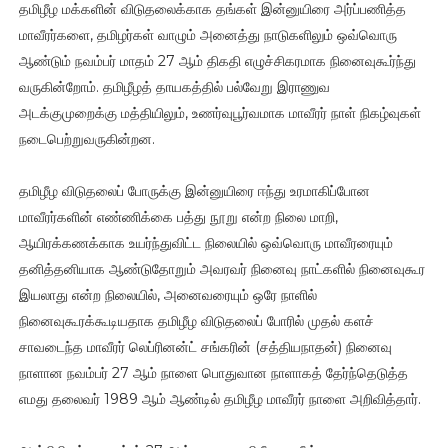
தமிழீழ மக்களின் விடுதலைக்காக தங்கள் இன்னுயிரை அர்ப்பணித்த
மாவீரர்களை, தமிழர்கள் வாழும் அனைத்து நாடுகளிலும் ஒவ்வொரு
ஆண்டும் நவம்பர் மாதம் 27 ஆம் திகதி எழுச்சிகரமாக நினைவுகூர்ந்து
வருகின்றோம். தமிழீழத் தாயகத்தில் பல்வேறு இராணுவ
அடக்குமுறைக்கு மத்தியிலும், உணர்வுபூர்வமாக மாவீரர் நாள் நிகழ்வுகள்
நடைபெற்றுவருகின்றன.
தமிழீழ விடுதலைப் போருக்கு இன்னுயிரை ஈந்து உரமாகிப்போன
மாவீரர்களின் எண்ணிக்கை பத்து நூறு என்ற நிலை மாறி,
ஆயிரக்கணக்காக உயர்ந்துவிட்ட நிலையில் ஒவ்வொரு மாவீரரையும்
தனித்தனியாக ஆண்டுதோறும் அவரவர் நினைவு நாட்களில் நினைவுகூர
இயலாது என்ற நிலையில், அனைவரையும் ஒரே நாளில்
நினைவுகூரக்கூடியதாக தமிழீழ விடுதலைப் போரில் முதல் களச்
சாவடைந்த மாவீரர் லெப்ரினன்ட் சங்கரின் (சத்தியநாதன்) நினைவு
நாளான நவம்பர் 27 ஆம் நாளை பொதுவான நாளாகத் தேர்ந்தெடுத்த
எமது தலைவர் 1989 ஆம் ஆண்டில் தமிழீழ மாவீரர் நாளை அறிவித்தார்.