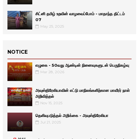
சிட்னி தமிழ் உறவின் வாழவைப்போம் - மாதாந்த திட்டம்
07
May 25, 2025
NOTICE
எழுகை - 50வது ஆண்டின் நினைவுகளுடன் பெருநிகழ்வு
Mar 28, 2026
அவுஸ்திரேலியாவின் எட்டு மாநிலங்களிற்கான மாவீரர் நாள்
அறிவித்தல்
Nov 15, 2025
தெளிவுபடுத்தல் அறிக்கை - அவுஸ்திரேலியா
Jul 21, 2025