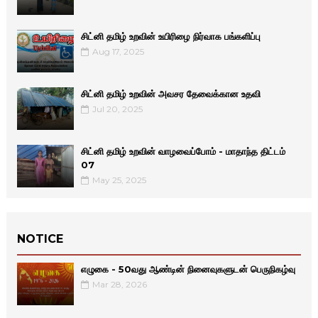
சிட்னி தமிழ் உறவின் உயிரிழை நிர்வாக பங்களிப்பு
Aug 17, 2025
சிட்னி தமிழ் உறவின் அவசர தேவைக்கான உதவி
Jul 20, 2025
சிட்னி தமிழ் உறவின் வாழவைப்போம் - மாதாந்த திட்டம்
07
May 25, 2025
NOTICE
எழுகை - 50வது ஆண்டின் நினைவுகளுடன் பெருநிகழ்வு
Mar 28, 2026