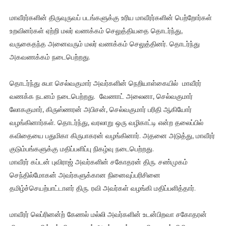
மாவீரர்களின் திருவுருவப் படங்களுக்கு உரிய மாவீரர்களின் பெற்றோர்கள்
உறவினர்கள் ஏற்றி மலர் வணக்கம் செலுத்தியதை தொடர்ந்து,
வருகைதந்த அனைவரும் மலர் வணக்கம் செலுத்தினர். தொடர்ந்து
அகவணக்கம் நடைபெற்றது.
தொடர்ந்து சுபா செல்வகுமார் அவர்களின் நெறியாள்கையில் மாவீரர்
வணக்க நடனம் நடைபெற்றது. வேணாட் அலைனா, செல்வகுமார்
லோககுமார், கிருஸ்ணரன் அபிசன், செல்வகுமார் பரிதி ஆகியோர்
வழங்கினார்கள். தொடர்ந்து, வரலாறு ஒரு வழிகாட்டி என்ற தலைப்பில்
கவிதையை பதுமிகா கிருபாகரன் வழங்கினார். அதனை அடுத்து, மாவீரர்
குடும்பங்களுக்கு மதிப்பளிப்பு நிகழ்வு நடைபெற்றது.
மாவீரர் கப்டன் புவிராஜ் அவர்களின் சகோதரன் திரு. சண்முகம்
செந்தில்மோகன் அவர்களுக்கான நினைவுப்பரிசினை
தமிழ்ச்செயற்பாட்டாளர் திரு. ரவி அவர்கள் வழங்கி மதிப்பளித்தார்.
மாவீரர் லெப்ரினன்ற் கேணல் மல்லி அவர்களின் உடன்பிறவா சகோதரன்