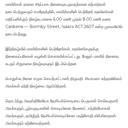
மாவீரர்கள் நாளை சிறப்பாக நினைவுகூருவதற்கான ஏற்பாடுகள்
நடைபெற்றுவரும் சமநேரத்தில், மாவீரர்களின் பெற்றோர் உறவினர்கள்
மதிப்பளிக்கும் நிகழ்வு மாலை 6.00 மணி முதல் 8.00 மணி வரை
Canberra — Bormby Street, Isaacs ACT 2607 என்ற முகவரியில்
நடைபெற்றது.
இந்நிகழ்வில் மாவீரர்களின் பெற்றோர்கள், உறவினர்களுக்கு
நினைவுப்பரிசுகள் வழங்கி கௌரவிக்கப்பட்டது. மேலும் மாவீரர் நினைவு
கூரும் சிறுகலை நிகழ்வுகளும் இடம்பெற்றன.
பொதுச்சுடரினை சமூக செயற்பாட்டாளர் திருமதி. சியாமளா சுந்தரலிங்கம்
அவர்கள் ஏற்றி நிகழ்வை ஆரம்பித்தார்.
தொடர்ந்து அவுஸ்திரேலியா தேசியக்கொடியை பெருமாள் செல்வகுமார்
அவர்களும், பூர்வகுடிகளின் கொடியினை வேணாட் சந்திரமோகன்
அவர்களும், தமிழீழத் தேசியக்கொடியினை பரஞ்சோதி விக்கினதாஸ்
அவர்களும் ஏற்றிவைத்தனர்.