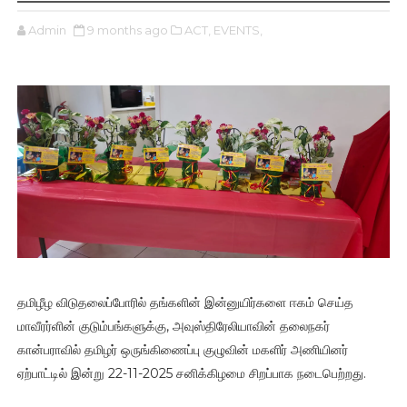
Admin
9 months ago
ACT,
EVENTS,
தமிழீழ விடுதலைப்போரில் தங்களின் இன்னுயிர்களை ஈகம் செய்த
மாவீரர்ளின் குடும்பங்களுக்கு, அவுஸ்திரேலியாவின் தலைநகர்
கான்பராவில் தமிழர் ஒருங்கிணைப்பு குழுவின் மகளிர் அணியினர்
ஏற்பாட்டில் இன்று 22-11-2025 சனிக்கிழமை சிறப்பாக நடைபெற்றது.