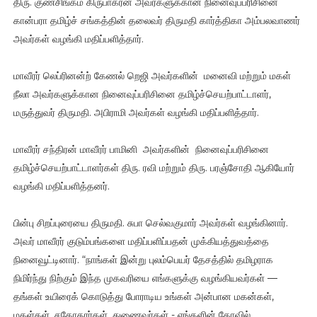
திரு. குணசிங்கம் கிருபாகரன் அவர்களுக்கான நினைவுப்பரிசினை
கான்பரா தமிழ்ச் சங்கத்தின் தலைவர் திருமதி கார்த்திகா அம்பலவாணர்
அவர்கள் வழங்கி மதிப்பளித்தார்.
மாவீரர் லெப்ரினன்ற் கேணல் றெஜி அவர்களின் மனைவி மற்றும் மகள்
நீலா அவர்களுக்கான நினைவுப்பரிசினை தமிழ்ச்செயற்பாட்டாளர்,
மருத்துவர் திருமதி. அபிராமி அவர்கள் வழங்கி மதிப்பளித்தார்.
மாவீரர் சந்திரன் மாவீரர் பாமினி அவர்களின் நினைவுப்பரிசினை
தமிழ்ச்செயற்பாட்டாளர்கள் திரு. ரவி மற்றும் திரு. பரஞ்சோதி ஆகியோர்
வழங்கி மதிப்பளித்தனர்.
பின்பு சிறப்புரையை திருமதி. சுபா செல்வகுமார் அவர்கள் வழங்கினார்.
அவர் மாவீரர் குடும்பங்களை மதிப்பளிப்பதன் முக்கியத்துவத்தை
நினைவூட்டினார். “நாங்கள் இன்று புலம்பெயர் தேசத்தில் தமிழராக
நிமிர்ந்து நிற்கும் இந்த முகவரியை எங்களுக்கு வழங்கியவர்கள் —
தங்கள் உயிரைக் கொடுத்து போராடிய உங்கள் அன்பான மகன்கள்,
மகள்கள், சகோதரர்கள், துணைவர்கள் - எங்களின் கோவில்