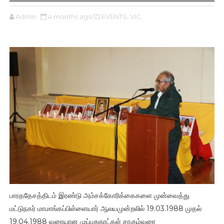
Admin
4 months ago
EVENTS,
VIC,
பாரததேசத்திடம் இரண்டு அம்சக்கோரிக்கைகளை முன்வைத்து
மட்டுநகர் மாமாங்கப்பிள்ளையார் ஆலயமுன்றலில் 19.03.1988 முதல்
19.04.1988 வரையான முப்பதுநாட்கள் சாகும்வரை