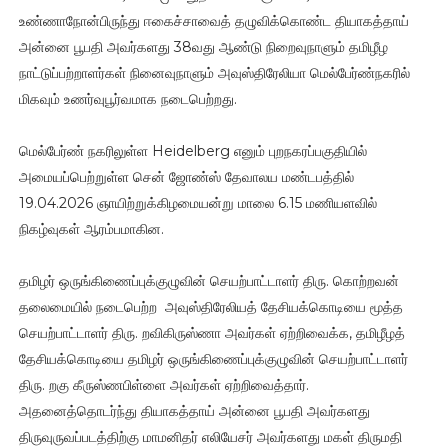
உண்ணாநோன்பிருந்து ஈகைச்சாவைத் தழுவிக்கொண்ட தியாகத்தாய்
அன்னை பூபதி அவர்களது 38வது ஆண்டு நிறைவுநாளும் தமிழீழ
நாட்டுப்பற்றாளர்கள் நினைவுநாளும் அவுஸ்திரேலியா மெல்பேர்ண்நகரில்
மிகவும் உணர்வுபூர்வமாக நடைபெற்றது.
மெல்பேர்ண் நகரிலுள்ள Heidelberg எனும் புறநகரப்பகுதியில்
அமையப்பெற்றுள்ள சென் ஜோண்ஸ் தேவாலய மண்டபத்தில்
19.04.2026 ஞாயிற்றுக்கிழமையன்று மாலை 6.15 மணியளவில்
நிகழ்வுகள் ஆரம்பமாகின.
தமிழர் ஒருங்கிணைப்புக்குழுவின் செயற்பாட்டாளர் திரு. கொற்றவன்
தலைமையில் நடைபெற்ற அவுஸ்திரேலியத் தேசியக்கொடியை மூத்த
செயற்பாட்டாளர் திரு. றவிகிருஸ்ணா அவர்கள் ஏற்றிவைக்க, தமிழீழத்
தேசியக்கொடியை தமிழர் ஒருங்கிணைப்புக்குழுவின் செயற்பாட்டாளர்
திரு. றகு கீருஸ்ணபிள்ளை அவர்கள் ஏற்றிவைத்தார்.
அதனைத்தொடர்ந்து தியாகத்தாய் அன்னை பூபதி அவர்களது
திருவுருவப்படத்திற்கு மாமனிதர் எலியேசர் அவர்களது மகள் திருமதி