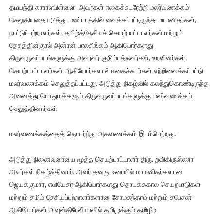
தமயந்தி காராளபிள்ளை அவர்கள் ஈகைச்சுடரேற்றி மலர்வணக்கம்
செலுதியதையடுத்து மண்டபத்தில் வைக்கப்பட்டிருந்த மாமனிதர்கள்,
நாட்டுப்பற்றாளர்கள், தமிழ்த்தேசியச் செயற்பாட்டாளர்கள் மற்றும்
தேசத்தின்குரல் அன்ரன் பாலசிங்கம் ஆகியோர்களது
திருவுருவப்படங்களுக்கு அவரவர் குடும்பத்தவர்கள், உறவினர்கள்,
செயற்பாட்டாளர்கள் ஆகியோர்களால் ஈகைச்சுடர்கள் ஏற்றிவைக்கப்பட்டு
மலர்வணக்கம் செலுத்தப்பட்டது. அடுத்து நிகழ்வில் கலந்துகொண்டிருந்த
அனைத்து பொதுமக்களும் திருவுருவப்படங்களுக்கு மலர்வணக்கம்
செலுத்தினார்கள்.
மலர்வணக்கத்தைத் தொடர்ந்து அகவணக்கம் இடம்பெற்றது.
அடுத்து நினைவுரையை மூத்த செயற்பாட்டாளர் திரு. றவிகிருஸ்ணா
அவர்கள் நிகழ்த்தினார். அவர் தனது உரையில் மாமனிதர்களான
ஜெயக்குமார், எலியேசர் ஆகியோர்களது தொடக்ககால செயற்பாடுகள்
மற்றும் தமிழ் தேசியப்பற்றாளர்களான சோமசுந்தரம் மற்றும் சபேசன்
ஆகியோர்கள் அவுஸ்திரேலியாவில் தமிழுக்கும் தமிழீழ